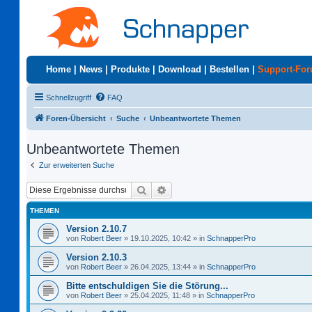
Home
|
News
|
Produkte
|
Download
|
Bestellen
|
Support-Fo
Schnellzugriff
FAQ
Foren-Übersicht
Suche
Unbeantwortete Themen
Unbeantwortete Themen
Zur erweiterten Suche
Suche
Erweiterte Suche
THEMEN
Version 2.10.7
von
Robert Beer
»
19.10.2025, 10:42
» in
SchnapperPro
Version 2.10.3
von
Robert Beer
»
26.04.2025, 13:44
» in
SchnapperPro
Bitte entschuldigen Sie die Störung...
von
Robert Beer
»
25.04.2025, 11:48
» in
SchnapperPro