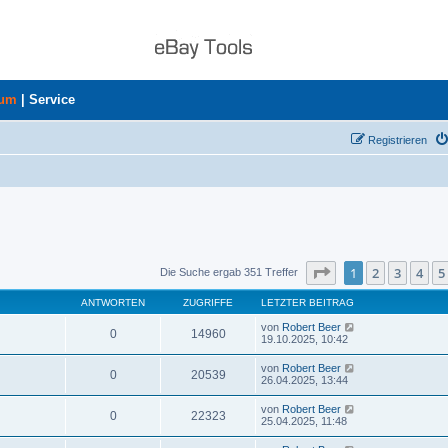
rum
|
Service
Registrieren
Seite
1
von
8
1
2
3
4
5
Die Suche ergab 351 Treffer
ANTWORTEN
ZUGRIFFE
LETZTER BEITRAG
von
Robert Beer
0
14960
19.10.2025, 10:42
von
Robert Beer
0
20539
26.04.2025, 13:44
von
Robert Beer
0
22323
25.04.2025, 11:48