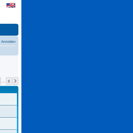
Anmelden
8
Nächste
…