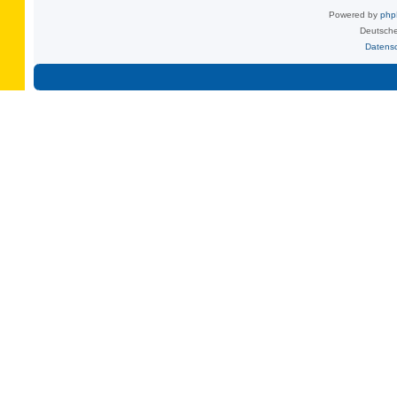
Powered by
ph
Deutsche
Datens