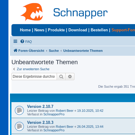
Home
|
News
|
Produkte
|
Download
|
Bestellen
|
Support-Fo
FAQ
Foren-Übersicht
Suche
Unbeantwortete Themen
Unbeantwortete Themen
Zur erweiterten Suche
Suche
Erweiterte Suche
Die Suche ergab 351 Tre
Version 2.10.7
Letzter Beitrag von
Robert Beer
«
19.10.2025, 10:42
Verfasst in
SchnapperPro
Version 2.10.3
Letzter Beitrag von
Robert Beer
«
26.04.2025, 13:44
Verfasst in
SchnapperPro