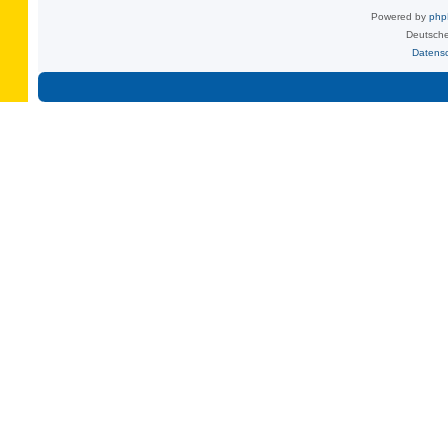
Powered by
ph
Deutsche
Datens