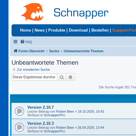
Home
|
News
|
Produkte
|
Download
|
Bestellen
|
Support-Fo
FAQ
Foren-Übersicht
Suche
Unbeantwortete Themen
Unbeantwortete Themen
Zur erweiterten Suche
Suche
Erweiterte Suche
Die Suche ergab 351 Tre
Version 2.10.7
Letzter Beitrag von
Robert Beer
«
19.10.2025, 10:42
Verfasst in
SchnapperPro
Version 2.10.3
Letzter Beitrag von
Robert Beer
«
26.04.2025, 13:44
Verfasst in
SchnapperPro