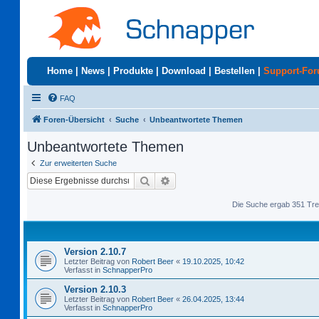
Home
|
News
|
Produkte
|
Download
|
Bestellen
|
Support-Fo
FAQ
Foren-Übersicht
Suche
Unbeantwortete Themen
Unbeantwortete Themen
Zur erweiterten Suche
Suche
Erweiterte Suche
Die Suche ergab 351 Tre
Version 2.10.7
Letzter Beitrag von
Robert Beer
«
19.10.2025, 10:42
Verfasst in
SchnapperPro
Version 2.10.3
Letzter Beitrag von
Robert Beer
«
26.04.2025, 13:44
Verfasst in
SchnapperPro