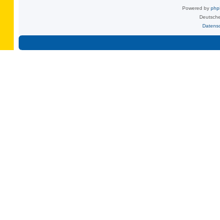
Powered by
ph
Deutsche
Datens