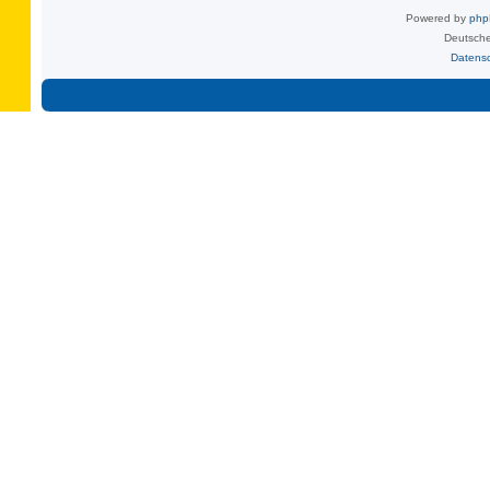
Powered by
ph
Deutsche
Datens