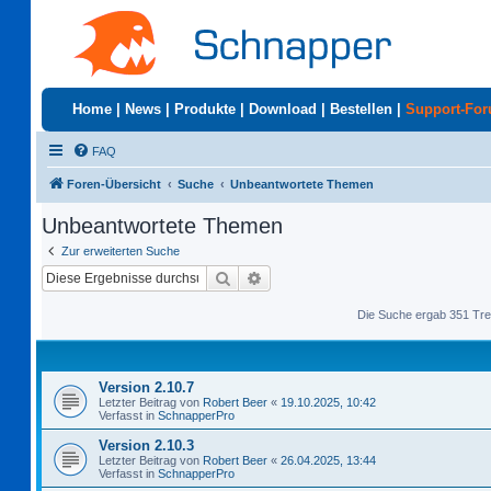
Home
|
News
|
Produkte
|
Download
|
Bestellen
|
Support-Fo
FAQ
Foren-Übersicht
Suche
Unbeantwortete Themen
Unbeantwortete Themen
Zur erweiterten Suche
Suche
Erweiterte Suche
Die Suche ergab 351 Tre
Version 2.10.7
Letzter Beitrag von
Robert Beer
«
19.10.2025, 10:42
Verfasst in
SchnapperPro
Version 2.10.3
Letzter Beitrag von
Robert Beer
«
26.04.2025, 13:44
Verfasst in
SchnapperPro