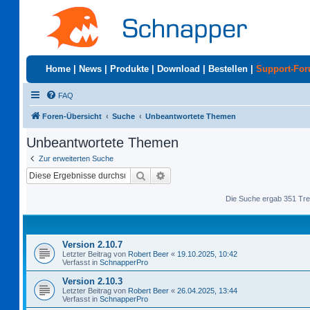
Home
|
News
|
Produkte
|
Download
|
Bestellen
|
Support-Fo
FAQ
Foren-Übersicht
Suche
Unbeantwortete Themen
Unbeantwortete Themen
Zur erweiterten Suche
Suche
Erweiterte Suche
Die Suche ergab 351 Tre
Version 2.10.7
Letzter Beitrag von
Robert Beer
«
19.10.2025, 10:42
Verfasst in
SchnapperPro
Version 2.10.3
Letzter Beitrag von
Robert Beer
«
26.04.2025, 13:44
Verfasst in
SchnapperPro