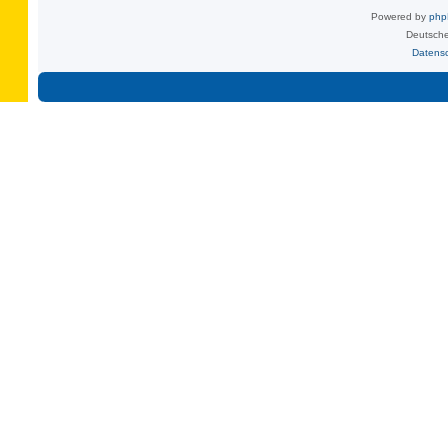
Powered by
ph
Deutsche
Datens