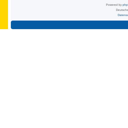
Powered by
ph
Deutsche
Datens