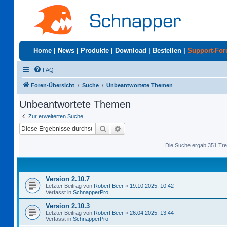
Home
|
News
|
Produkte
|
Download
|
Bestellen
|
Support-Fo
FAQ
Foren-Übersicht
Suche
Unbeantwortete Themen
Unbeantwortete Themen
Zur erweiterten Suche
Suche
Erweiterte Suche
Die Suche ergab 351 Tre
Version 2.10.7
Letzter Beitrag von
Robert Beer
«
19.10.2025, 10:42
Verfasst in
SchnapperPro
Version 2.10.3
Letzter Beitrag von
Robert Beer
«
26.04.2025, 13:44
Verfasst in
SchnapperPro