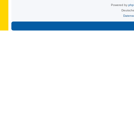
Powered by
ph
Deutsche
Datens