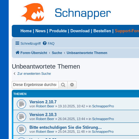
Home
|
News
|
Produkte
|
Download
|
Bestellen
|
Support-Fo
Schnellzugriff
FAQ
Foren-Übersicht
Suche
Unbeantwortete Themen
Unbeantwortete Themen
Zur erweiterten Suche
Suche
Erweiterte Suche
THEMEN
Version 2.10.7
von
Robert Beer
»
19.10.2025, 10:42
» in
SchnapperPro
Version 2.10.3
von
Robert Beer
»
26.04.2025, 13:44
» in
SchnapperPro
Bitte entschuldigen Sie die Störung...
von
Robert Beer
»
25.04.2025, 11:48
» in
SchnapperPro