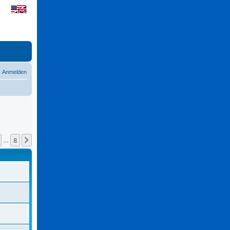
Anmelden
8
Nächste
…