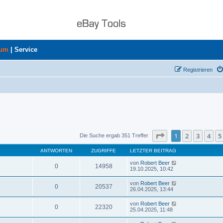
rum
|
Service
Registrieren
Seite
1
von
8
1
2
3
4
5
Die Suche ergab 351 Treffer
ANTWORTEN
ZUGRIFFE
LETZTER BEITRAG
von
Robert Beer
0
14958
19.10.2025, 10:42
von
Robert Beer
0
20537
26.04.2025, 13:44
von
Robert Beer
0
22320
25.04.2025, 11:48