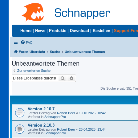
Home
|
News
|
Produkte
|
Download
|
Bestellen
|
Support-Fo
FAQ
Foren-Übersicht
Suche
Unbeantwortete Themen
Unbeantwortete Themen
Zur erweiterten Suche
Suche
Erweiterte Suche
Die Suche ergab 351 Tre
Version 2.10.7
Letzter Beitrag von
Robert Beer
«
19.10.2025, 10:42
Verfasst in
SchnapperPro
Version 2.10.3
Letzter Beitrag von
Robert Beer
«
26.04.2025, 13:44
Verfasst in
SchnapperPro