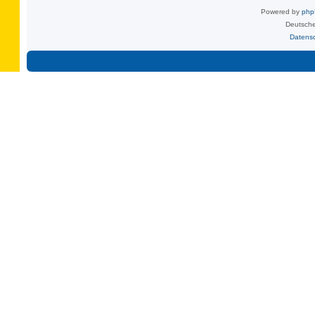
Powered by
ph
Deutsche
Datens