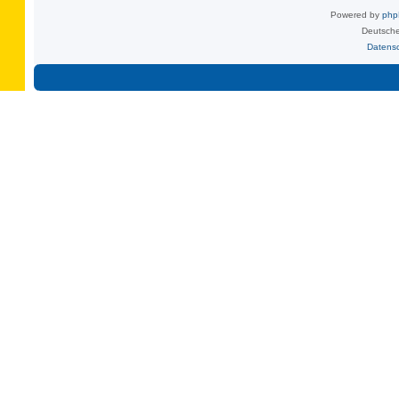
Powered by
ph
Deutsche
Datens