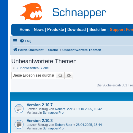
Home
|
News
|
Produkte
|
Download
|
Bestellen
|
Support-Fo
FAQ
Foren-Übersicht
Suche
Unbeantwortete Themen
Unbeantwortete Themen
Zur erweiterten Suche
Suche
Erweiterte Suche
Die Suche ergab 351 Tre
Version 2.10.7
Letzter Beitrag von
Robert Beer
«
19.10.2025, 10:42
Verfasst in
SchnapperPro
Version 2.10.3
Letzter Beitrag von
Robert Beer
«
26.04.2025, 13:44
Verfasst in
SchnapperPro