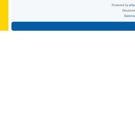
Powered by
ph
Deutsche
Datens