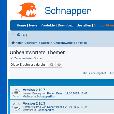
Home
|
News
|
Produkte
|
Download
|
Bestellen
|
Support-Fo
FAQ
Foren-Übersicht
Suche
Unbeantwortete Themen
Unbeantwortete Themen
Zur erweiterten Suche
Suche
Erweiterte Suche
Die Suche ergab 351 Tre
Version 2.10.7
Letzter Beitrag von
Robert Beer
«
19.10.2025, 10:42
Verfasst in
SchnapperPro
Version 2.10.3
Letzter Beitrag von
Robert Beer
«
26.04.2025, 13:44
Verfasst in
SchnapperPro