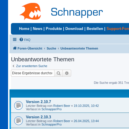
Home
|
News
|
Produkte
|
Download
|
Bestellen
|
Support-Fo
FAQ
Foren-Übersicht
Suche
Unbeantwortete Themen
Unbeantwortete Themen
Zur erweiterten Suche
Suche
Erweiterte Suche
Die Suche ergab 351 Tre
Version 2.10.7
Letzter Beitrag von
Robert Beer
«
19.10.2025, 10:42
Verfasst in
SchnapperPro
Version 2.10.3
Letzter Beitrag von
Robert Beer
«
26.04.2025, 13:44
Verfasst in
SchnapperPro