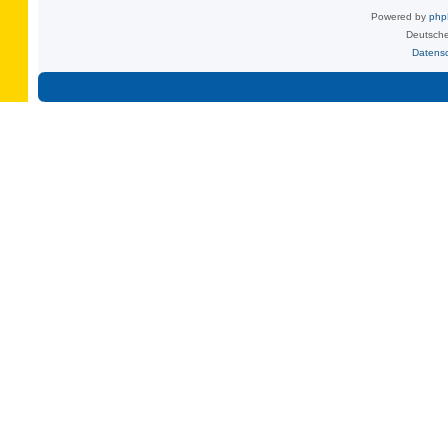
Powered by
ph
Deutsche
Datens