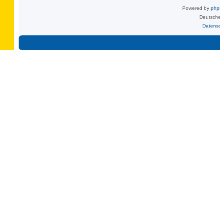
Powered by
ph
Deutsche
Datens