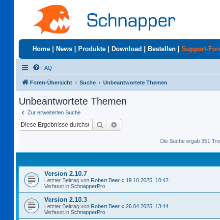
Home
|
News
|
Produkte
|
Download
|
Bestellen
|
Support-Fo
FAQ
Foren-Übersicht
Suche
Unbeantwortete Themen
Unbeantwortete Themen
Zur erweiterten Suche
Suche
Erweiterte Suche
Die Suche ergab 351 Tre
Version 2.10.7
Letzter Beitrag von
Robert Beer
«
19.10.2025, 10:42
Verfasst in
SchnapperPro
Version 2.10.3
Letzter Beitrag von
Robert Beer
«
26.04.2025, 13:44
Verfasst in
SchnapperPro