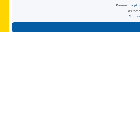
Powered by
ph
Deutsche
Datens