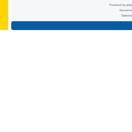
Powered by
ph
Deutsche
Datens