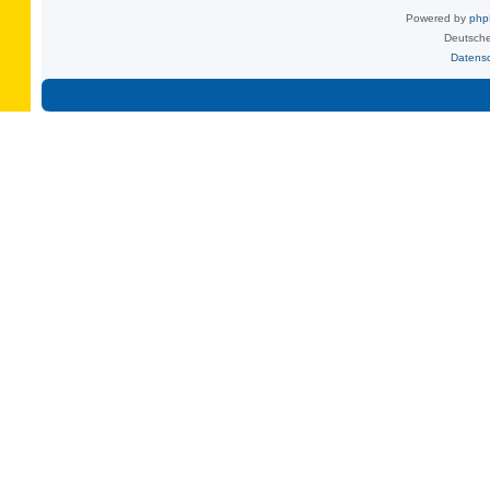
Powered by
ph
Deutsche
Datens