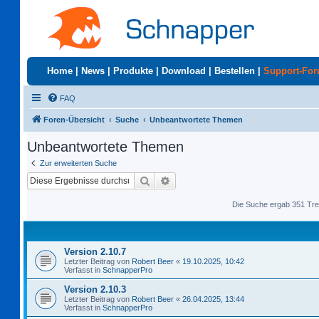
Home
|
News
|
Produkte
|
Download
|
Bestellen
|
Support-Fo
FAQ
Foren-Übersicht
Suche
Unbeantwortete Themen
Unbeantwortete Themen
Zur erweiterten Suche
Suche
Erweiterte Suche
Die Suche ergab 351 Tre
Version 2.10.7
Letzter Beitrag von
Robert Beer
«
19.10.2025, 10:42
Verfasst in
SchnapperPro
Version 2.10.3
Letzter Beitrag von
Robert Beer
«
26.04.2025, 13:44
Verfasst in
SchnapperPro