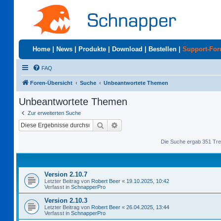
Home
|
News
|
Produkte
|
Download
|
Bestellen
|
Support-Fo
FAQ
Foren-Übersicht
Suche
Unbeantwortete Themen
Unbeantwortete Themen
Zur erweiterten Suche
Suche
Erweiterte Suche
Die Suche ergab 351 Tre
Version 2.10.7
Letzter Beitrag von
Robert Beer
«
19.10.2025, 10:42
Verfasst in
SchnapperPro
Version 2.10.3
Letzter Beitrag von
Robert Beer
«
26.04.2025, 13:44
Verfasst in
SchnapperPro