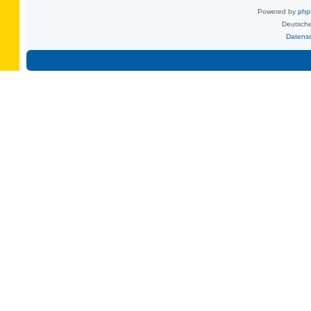
Powered by
ph
Deutsche
Datens