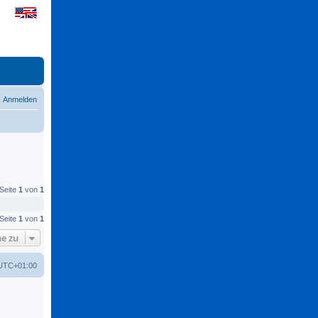
Anmelden
 Seite
1
von
1
 Seite
1
von
1
e zu
UTC+01:00