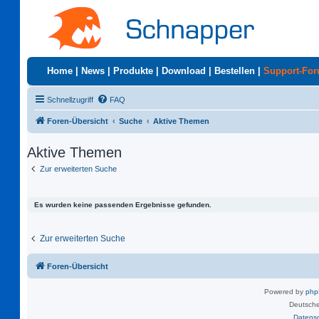
Home
|
News
|
Produkte
|
Download
|
Bestellen
|
Support-Fo
Schnellzugriff
FAQ
Foren-Übersicht
Suche
Aktive Themen
Aktive Themen
Zur erweiterten Suche
Es wurden keine passenden Ergebnisse gefunden.
Zur erweiterten Suche
Foren-Übersicht
Powered by
ph
Deutsche
Datens