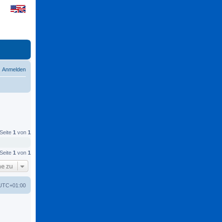
Anmelden
 Seite
1
von
1
 Seite
1
von
1
e zu
UTC+01:00