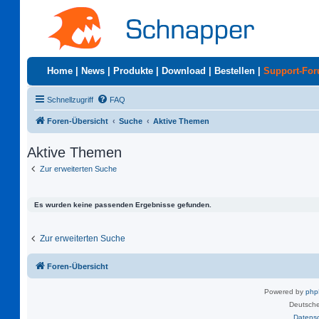
Home
|
News
|
Produkte
|
Download
|
Bestellen
|
Support-Fo
Schnellzugriff
FAQ
Foren-Übersicht
Suche
Aktive Themen
Aktive Themen
Zur erweiterten Suche
Es wurden keine passenden Ergebnisse gefunden.
Zur erweiterten Suche
Foren-Übersicht
Powered by
ph
Deutsche
Datens