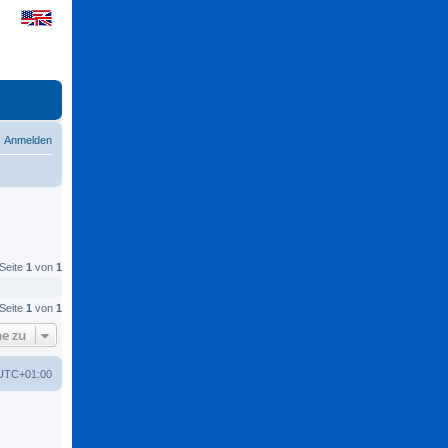
Anmelden
 Seite
1
von
1
 Seite
1
von
1
e zu
UTC+01:00