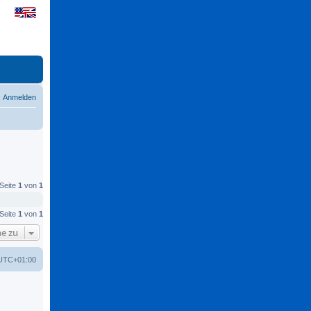
Anmelden
 Seite
1
von
1
 Seite
1
von
1
e zu
UTC+01:00