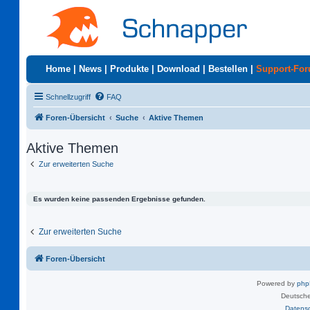
Home
|
News
|
Produkte
|
Download
|
Bestellen
|
Support-Fo
Schnellzugriff
FAQ
Foren-Übersicht
Suche
Aktive Themen
Aktive Themen
Zur erweiterten Suche
Es wurden keine passenden Ergebnisse gefunden.
Zur erweiterten Suche
Foren-Übersicht
Powered by
ph
Deutsche
Datens