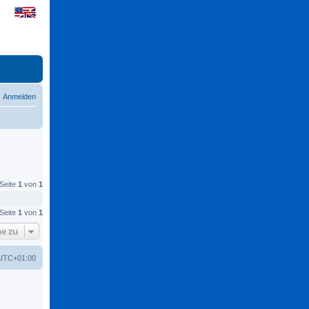
Anmelden
 Seite
1
von
1
 Seite
1
von
1
e zu
UTC+01:00