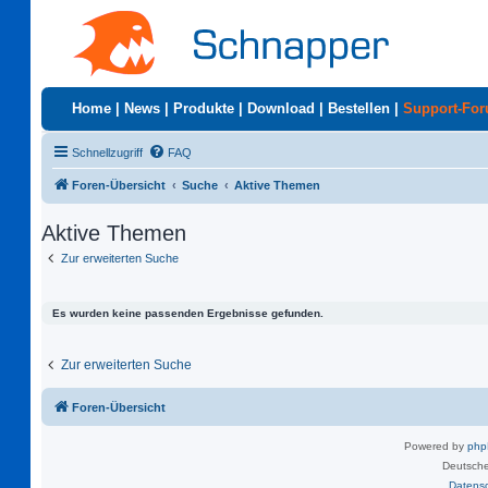
Home
|
News
|
Produkte
|
Download
|
Bestellen
|
Support-Fo
Schnellzugriff
FAQ
Foren-Übersicht
Suche
Aktive Themen
Aktive Themen
Zur erweiterten Suche
Es wurden keine passenden Ergebnisse gefunden.
Zur erweiterten Suche
Foren-Übersicht
Powered by
ph
Deutsche
Datens