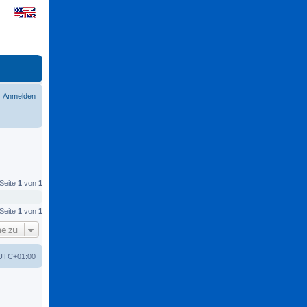
Anmelden
 Seite
1
von
1
 Seite
1
von
1
e zu
UTC+01:00