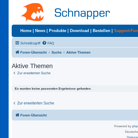
Home
|
News
|
Produkte
|
Download
|
Bestellen
|
Support-Fo
Schnellzugriff
FAQ
Foren-Übersicht
Suche
Aktive Themen
Aktive Themen
Zur erweiterten Suche
Es wurden keine passenden Ergebnisse gefunden.
Zur erweiterten Suche
Foren-Übersicht
Powered by
ph
Deutsche
Datens