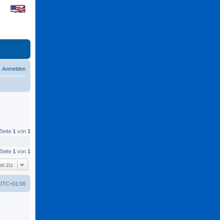
Anmelden
 Seite
1
von
1
 Seite
1
von
1
e zu
UTC+01:00