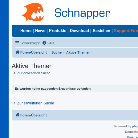
Home
|
News
|
Produkte
|
Download
|
Bestellen
|
Support-Fo
Schnellzugriff
FAQ
Foren-Übersicht
Suche
Aktive Themen
Aktive Themen
Zur erweiterten Suche
Es wurden keine passenden Ergebnisse gefunden.
Zur erweiterten Suche
Foren-Übersicht
Powered by
ph
Deutsche
Datens