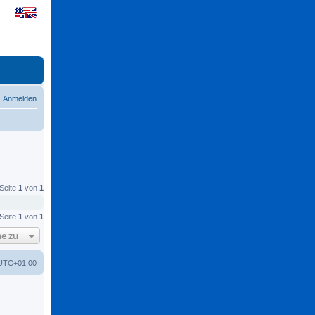
Anmelden
 Seite
1
von
1
 Seite
1
von
1
e zu
UTC+01:00