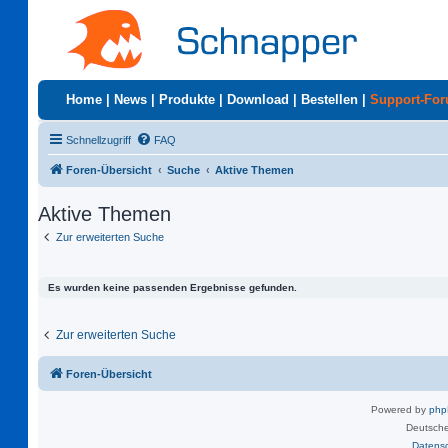
Home
|
News
|
Produkte
|
Download
|
Bestellen
|
Support-Fo
Schnellzugriff
FAQ
Foren-Übersicht
Suche
Aktive Themen
Aktive Themen
Zur erweiterten Suche
Es wurden keine passenden Ergebnisse gefunden.
Zur erweiterten Suche
Foren-Übersicht
Powered by
ph
Deutsche
Datens