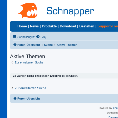
Home
|
News
|
Produkte
|
Download
|
Bestellen
|
Support-Fo
Schnellzugriff
FAQ
Foren-Übersicht
Suche
Aktive Themen
Aktive Themen
Zur erweiterten Suche
Es wurden keine passenden Ergebnisse gefunden.
Zur erweiterten Suche
Foren-Übersicht
Powered by
ph
Deutsche
Datens