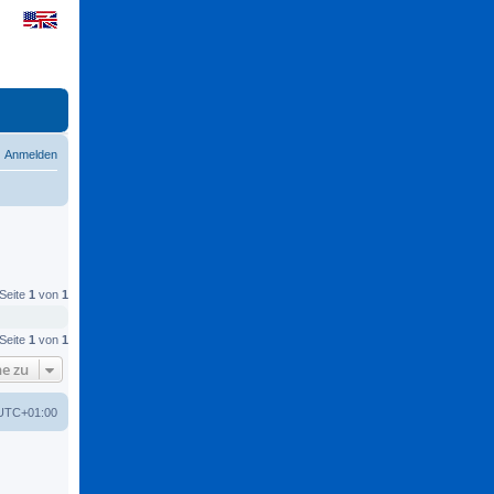
Anmelden
 Seite
1
von
1
 Seite
1
von
1
e zu
UTC+01:00