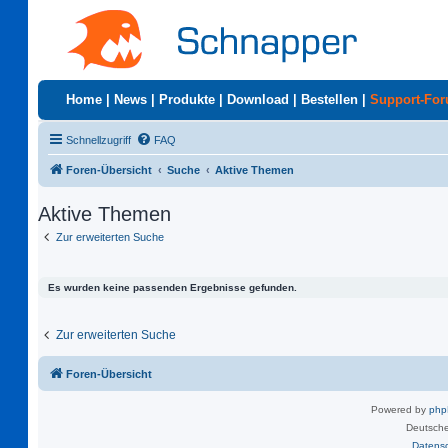
Home
|
News
|
Produkte
|
Download
|
Bestellen
|
Support-Fo
Schnellzugriff
FAQ
Foren-Übersicht
Suche
Aktive Themen
Aktive Themen
Zur erweiterten Suche
Es wurden keine passenden Ergebnisse gefunden.
Zur erweiterten Suche
Foren-Übersicht
Powered by
ph
Deutsche
Datens