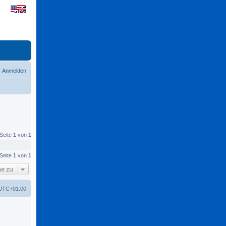
Anmelden
 Seite
1
von
1
 Seite
1
von
1
e zu
UTC+01:00