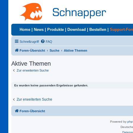
Home
|
News
|
Produkte
|
Download
|
Bestellen
|
Support-Fo
Schnellzugriff
FAQ
Foren-Übersicht
Suche
Aktive Themen
Aktive Themen
Zur erweiterten Suche
Es wurden keine passenden Ergebnisse gefunden.
Zur erweiterten Suche
Foren-Übersicht
Powered by
ph
Deutsche
Datens