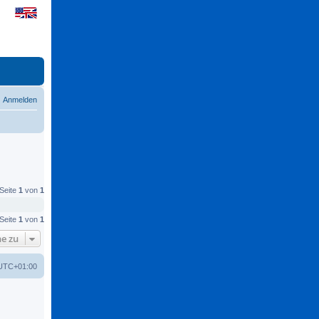
Anmelden
 Seite
1
von
1
 Seite
1
von
1
e zu
UTC+01:00