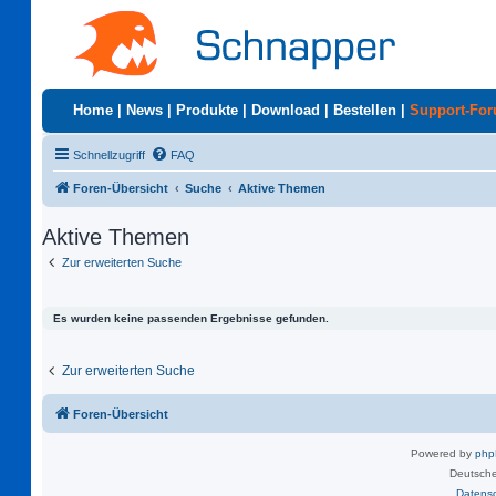
Home
|
News
|
Produkte
|
Download
|
Bestellen
|
Support-Fo
Schnellzugriff
FAQ
Foren-Übersicht
Suche
Aktive Themen
Aktive Themen
Zur erweiterten Suche
Es wurden keine passenden Ergebnisse gefunden.
Zur erweiterten Suche
Foren-Übersicht
Powered by
ph
Deutsche
Datens