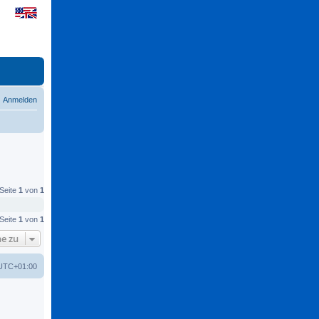
Anmelden
 Seite
1
von
1
 Seite
1
von
1
e zu
UTC+01:00