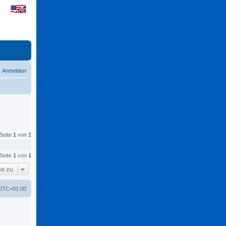
Anmelden
 Seite
1
von
1
 Seite
1
von
1
e zu
UTC+01:00