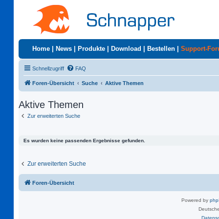
Home
|
News
|
Produkte
|
Download
|
Bestellen
|
Support-Fo
Schnellzugriff
FAQ
Foren-Übersicht
Suche
Aktive Themen
Aktive Themen
Zur erweiterten Suche
Es wurden keine passenden Ergebnisse gefunden.
Zur erweiterten Suche
Foren-Übersicht
Powered by
ph
Deutsche
Datens