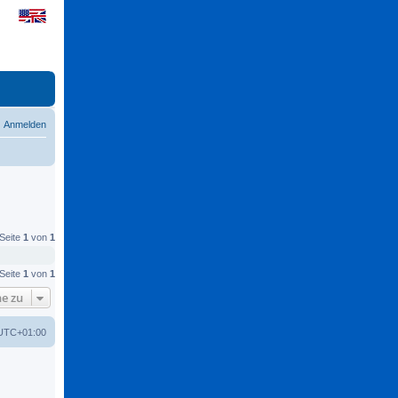
Anmelden
 Seite
1
von
1
 Seite
1
von
1
e zu
UTC+01:00