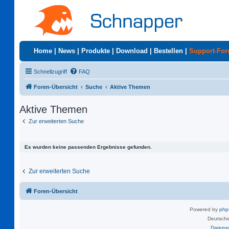
Home
|
News
|
Produkte
|
Download
|
Bestellen
|
Support-Fo
Schnellzugriff
FAQ
Foren-Übersicht
Suche
Aktive Themen
Aktive Themen
Zur erweiterten Suche
Es wurden keine passenden Ergebnisse gefunden.
Zur erweiterten Suche
Foren-Übersicht
Powered by
ph
Deutsche
Datens