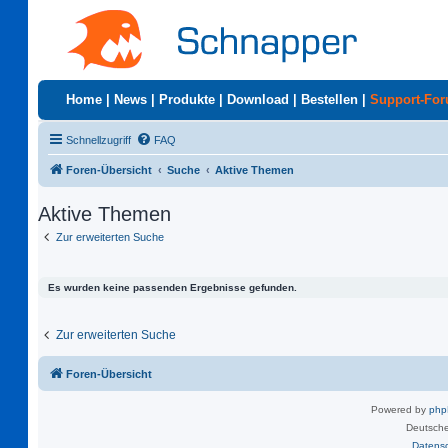
Home
|
News
|
Produkte
|
Download
|
Bestellen
|
Support-Fo
Schnellzugriff
FAQ
Foren-Übersicht
Suche
Aktive Themen
Aktive Themen
Zur erweiterten Suche
Es wurden keine passenden Ergebnisse gefunden.
Zur erweiterten Suche
Foren-Übersicht
Powered by
ph
Deutsche
Datens