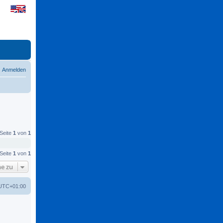
Anmelden
 Seite
1
von
1
 Seite
1
von
1
e zu
UTC+01:00