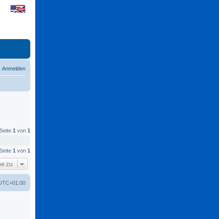
Anmelden
 Seite
1
von
1
 Seite
1
von
1
e zu
UTC+01:00