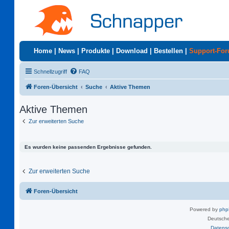
Home
|
News
|
Produkte
|
Download
|
Bestellen
|
Support-Fo
Schnellzugriff
FAQ
Foren-Übersicht
Suche
Aktive Themen
Aktive Themen
Zur erweiterten Suche
Es wurden keine passenden Ergebnisse gefunden.
Zur erweiterten Suche
Foren-Übersicht
Powered by
ph
Deutsche
Datens