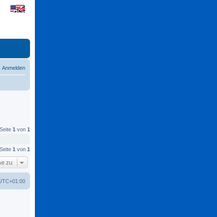
Anmelden
 Seite
1
von
1
 Seite
1
von
1
e zu
UTC+01:00