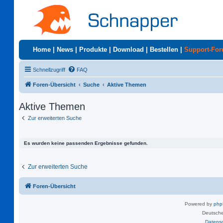
Home
|
News
|
Produkte
|
Download
|
Bestellen
|
Support-Fo
Schnellzugriff
FAQ
Foren-Übersicht
Suche
Aktive Themen
Aktive Themen
Zur erweiterten Suche
Es wurden keine passenden Ergebnisse gefunden.
Zur erweiterten Suche
Foren-Übersicht
Powered by
ph
Deutsche
Datens