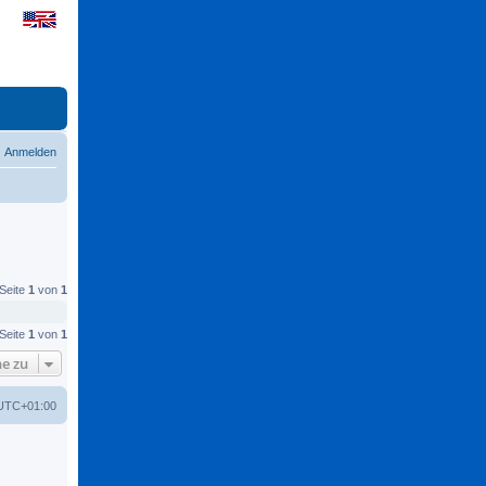
Anmelden
 Seite
1
von
1
 Seite
1
von
1
e zu
UTC+01:00