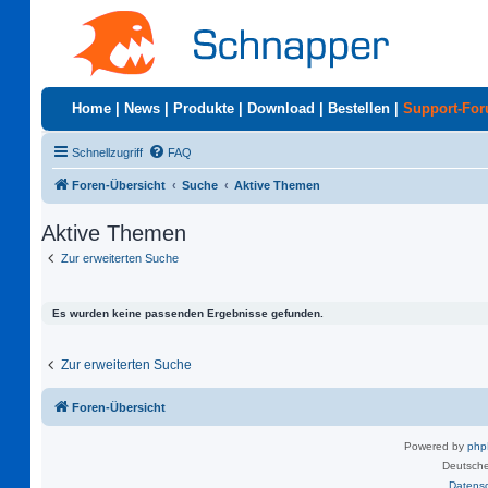
Home
|
News
|
Produkte
|
Download
|
Bestellen
|
Support-Fo
Schnellzugriff
FAQ
Foren-Übersicht
Suche
Aktive Themen
Aktive Themen
Zur erweiterten Suche
Es wurden keine passenden Ergebnisse gefunden.
Zur erweiterten Suche
Foren-Übersicht
Powered by
ph
Deutsche
Datens