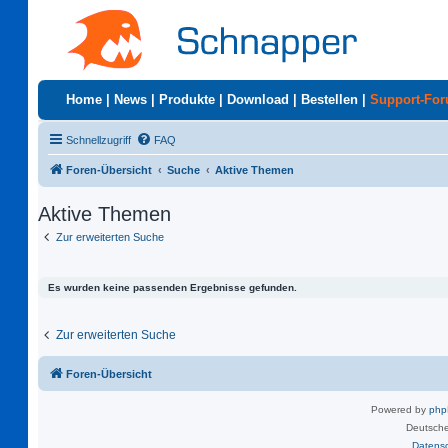
Home
|
News
|
Produkte
|
Download
|
Bestellen
|
Support-Fo
Schnellzugriff
FAQ
Foren-Übersicht
Suche
Aktive Themen
Aktive Themen
Zur erweiterten Suche
Es wurden keine passenden Ergebnisse gefunden.
Zur erweiterten Suche
Foren-Übersicht
Powered by
ph
Deutsche
Datens