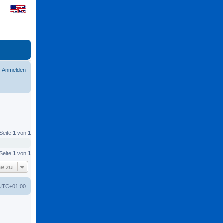
Anmelden
 Seite
1
von
1
 Seite
1
von
1
e zu
UTC+01:00