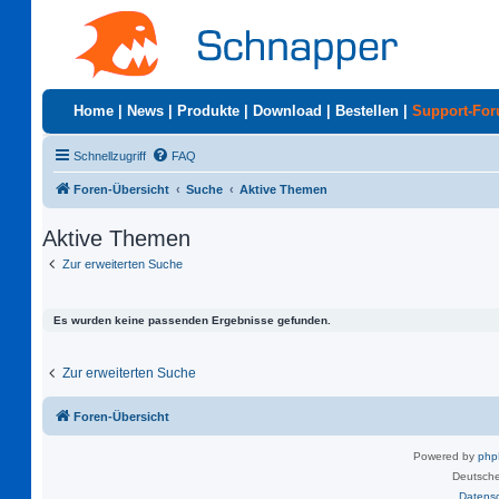
Home
|
News
|
Produkte
|
Download
|
Bestellen
|
Support-Fo
Schnellzugriff
FAQ
Foren-Übersicht
Suche
Aktive Themen
Aktive Themen
Zur erweiterten Suche
Es wurden keine passenden Ergebnisse gefunden.
Zur erweiterten Suche
Foren-Übersicht
Powered by
ph
Deutsche
Datens