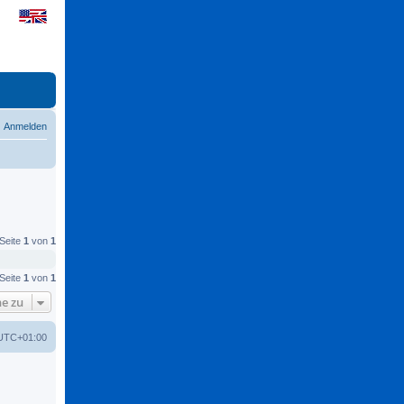
Anmelden
 Seite
1
von
1
 Seite
1
von
1
e zu
UTC+01:00