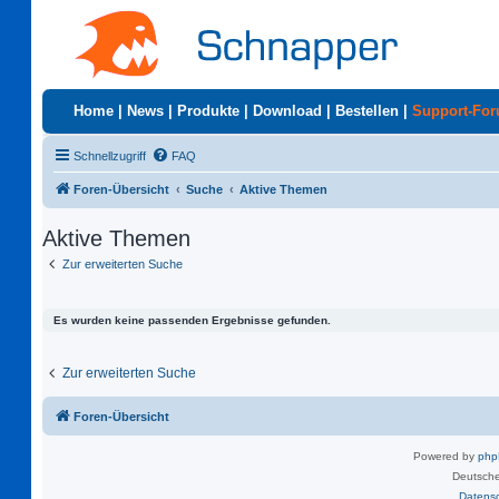
Home
|
News
|
Produkte
|
Download
|
Bestellen
|
Support-Fo
Schnellzugriff
FAQ
Foren-Übersicht
Suche
Aktive Themen
Aktive Themen
Zur erweiterten Suche
Es wurden keine passenden Ergebnisse gefunden.
Zur erweiterten Suche
Foren-Übersicht
Powered by
ph
Deutsche
Datens