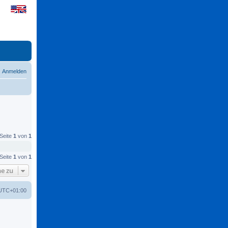
Anmelden
 Seite
1
von
1
 Seite
1
von
1
e zu
UTC+01:00