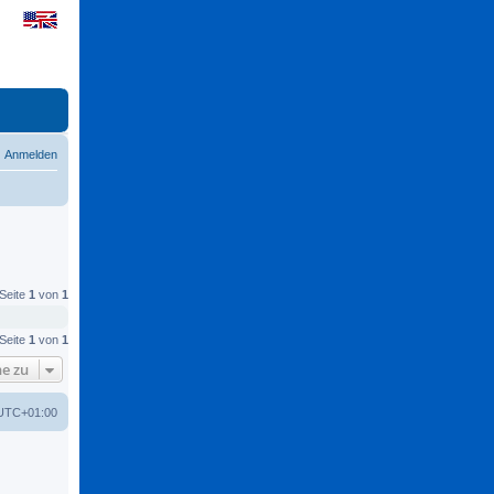
Anmelden
 Seite
1
von
1
 Seite
1
von
1
e zu
UTC+01:00