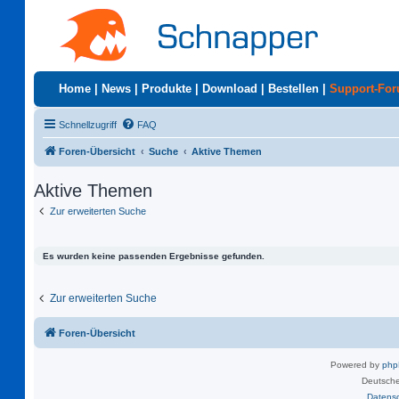
Home
|
News
|
Produkte
|
Download
|
Bestellen
|
Support-Fo
Schnellzugriff
FAQ
Foren-Übersicht
Suche
Aktive Themen
Aktive Themen
Zur erweiterten Suche
Es wurden keine passenden Ergebnisse gefunden.
Zur erweiterten Suche
Foren-Übersicht
Powered by
ph
Deutsche
Datens