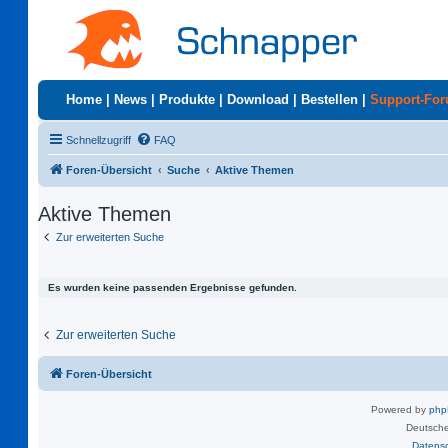
Home
|
News
|
Produkte
|
Download
|
Bestellen
|
Support-Fo
Schnellzugriff
FAQ
Foren-Übersicht
Suche
Aktive Themen
Aktive Themen
Zur erweiterten Suche
Es wurden keine passenden Ergebnisse gefunden.
Zur erweiterten Suche
Foren-Übersicht
Powered by
ph
Deutsche
Datens