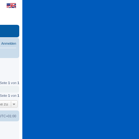
Anmelden
 Seite
1
von
1
 Seite
1
von
1
e zu
UTC+01:00