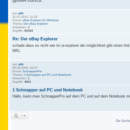
(größere stückza...
von
albi
31.07.2012, 11:16
Forum:
eBay Explorer für Windows
Thema:
Der eBay Explorer
Antworten:
2
Zugriffe:
80384
Re: Der eBay Explorer
schade dass es nicht wie im ie-explorer die möglichkeit gibt einen lin
MfG.
von
albi
05.09.2006, 02:47
Forum:
SchnapperPro
Thema:
1 Schnapper auf PC und Notebook
Antworten:
1
Zugriffe:
4601
1 Schnapper auf PC und Notebook
Hallo, kann man SchnapperPro auf dem PC und auf dem Notebook mi
Die Suche 