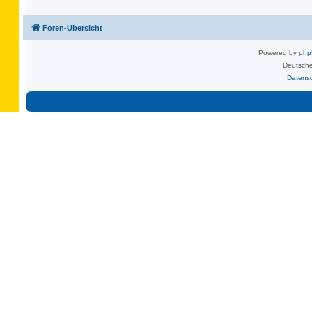
Foren-Übersicht
Powered by
ph
Deutsche
Datens