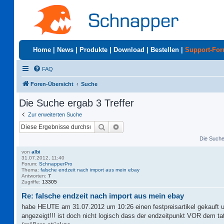
Home
|
News
|
Produkte
|
Download
|
Bestellen
|
Support-Fo
FAQ
Foren-Übersicht
Suche
Die Suche ergab 3 Treffer
Zur erweiterten Suche
Suche
Erweiterte Suche
Die Suche 
von
albi
31.07.2012, 11:40
Forum:
SchnapperPro
Thema:
falsche endzeit nach import aus mein ebay
Antworten:
7
Zugriffe:
13305
Re: falsche endzeit nach import aus mein ebay
habe HEUTE am 31.07.2012 um 10:26 einen festpreisartikel gekauft 
angezeigt!!! ist doch nicht logisch dass der endzeitpunkt VOR dem t