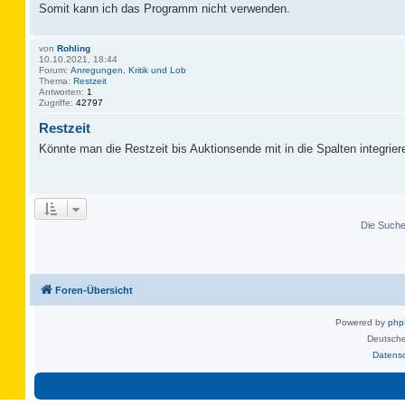
Somit kann ich das Programm nicht verwenden.
von
Rohling
10.10.2021, 18:44
Forum:
Anregungen, Kritik und Lob
Thema:
Restzeit
Antworten:
1
Zugriffe:
42797
Restzeit
Könnte man die Restzeit bis Auktionsende mit in die Spalten integrie
Die Suche 
Foren-Übersicht
Powered by
ph
Deutsche
Datens