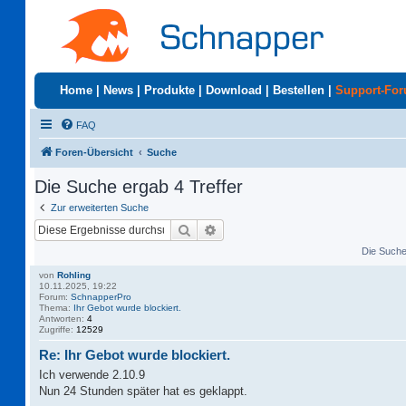
Home
|
News
|
Produkte
|
Download
|
Bestellen
|
Support-Fo
FAQ
Foren-Übersicht
Suche
Die Suche ergab 4 Treffer
Zur erweiterten Suche
Suche
Erweiterte Suche
Die Suche 
von
Rohling
10.11.2025, 19:22
Forum:
SchnapperPro
Thema:
Ihr Gebot wurde blockiert.
Antworten:
4
Zugriffe:
12529
Re: Ihr Gebot wurde blockiert.
Ich verwende 2.10.9
Nun 24 Stunden später hat es geklappt.