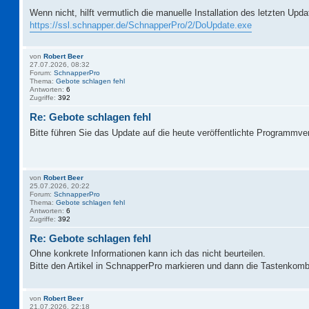
Wenn nicht, hilft vermutlich die manuelle Installation des letzten Upd
https://ssl.schnapper.de/SchnapperPro/2/DoUpdate.exe
von
Robert Beer
27.07.2026, 08:32
Forum:
SchnapperPro
Thema:
Gebote schlagen fehl
Antworten:
6
Zugriffe:
392
Re: Gebote schlagen fehl
Bitte führen Sie das Update auf die heute veröffentlichte Programmve
von
Robert Beer
25.07.2026, 20:22
Forum:
SchnapperPro
Thema:
Gebote schlagen fehl
Antworten:
6
Zugriffe:
392
Re: Gebote schlagen fehl
Ohne konkrete Informationen kann ich das nicht beurteilen.
Bitte den Artikel in SchnapperPro markieren und dann die Tastenkomb
von
Robert Beer
21.07.2026, 22:18