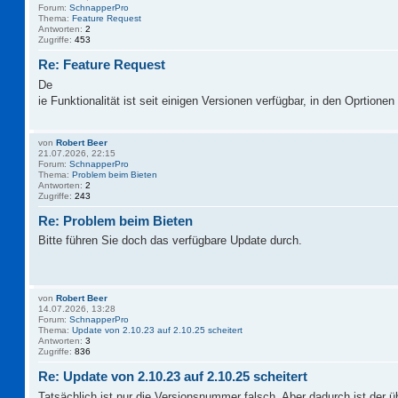
Forum:
SchnapperPro
Thema:
Feature Request
Antworten:
2
Zugriffe:
453
Re: Feature Request
De
ie Funktionalität ist seit einigen Versionen verfügbar, in den Oprtionen 
von
Robert Beer
21.07.2026, 22:15
Forum:
SchnapperPro
Thema:
Problem beim Bieten
Antworten:
2
Zugriffe:
243
Re: Problem beim Bieten
Bitte führen Sie doch das verfügbare Update durch.
von
Robert Beer
14.07.2026, 13:28
Forum:
SchnapperPro
Thema:
Update von 2.10.23 auf 2.10.25 scheitert
Antworten:
3
Zugriffe:
836
Re: Update von 2.10.23 auf 2.10.25 scheitert
Tatsächlich ist nur die Versionsnummer falsch. Aber dadurch ist der 