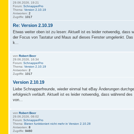
29.06.2026, 19:21
Forum:
SchnapperPro
Thema:
Version 2.10.19
Antworten:
2
Zugriffe:
1017
Re: Version 2.10.19
Etwas weiter oben ist zu lesen: Aktuell ist es leider notwendig, das
der Focus von Tastatur und Maus auf dieses Fenster umgelenkt. Das 
k...
von
Robert Beer
29.06.2026, 16:34
Forum:
SchnapperPro
Thema:
Version 2.10.19
Antworten:
2
Zugriffe:
1017
Version 2.10.19
Liebe Schnapperfreunde, wieder einmal hat eBay Änderungen durchge
erfolgreich verläuft. Aktuell ist es leider notwendig, dass während d
von...
von
Robert Beer
29.06.2026, 08:02
Forum:
SchnapperPro
Thema:
Bieten funktioniert nicht mehr in Version 2.10.28
Antworten:
8
Zugriffe:
9460