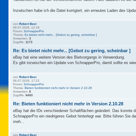
Inzwischen habe ich die Datei korrigiert, ein erneutes Laden des Updat
von
Robert Beer
09.07.2026, 12:18
Forum:
SchnapperPro
Thema:
Es bietet nicht mehr... [Gebot zu gering, scheinbar ]
Antworten:
3
Zugriffe:
1173
Re: Es bietet nicht mehr... [Gebot zu gering, scheinbar ]
eBay hat eine weitere Version des Bietvorgangs in Verwendung.
Es gibt inzwischen ein Update von SchnapperPro, damit sollte es wie
von
Robert Beer
06.07.2026, 17:22
Forum:
SchnapperPro
Thema:
Bieten funktioniert nicht mehr in Version 2.10.28
Antworten:
8
Zugriffe:
9460
Re: Bieten funktioniert nicht mehr in Version 2.10.28
eBay hat die IDs verschiedener Schaltflächen geändert. Das konnte 
SchnapperPro ein niedrigeres Gebot hinterlegt war. Bitte führen Sie 
meh...
von
Robert Beer