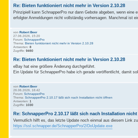
Re: Bieten funktioniert nicht mehr in Version 2.10.28
Prinzipiell kann SchnapperPro nur dann Gebote abgeben, wenn eine erf
erfolgter Anmeldungen nicht vollständig vorhersagen. Manchmal ist
von
Robert Beer
27.06.2026, 15:20
Forum:
SchnapperPro
Thema:
Bieten funktioniert nicht mehr in Version 2.10.28
Antworten:
8
Zugriffe:
9460
Re: Bieten funktioniert nicht mehr in Version 2.10.28
eBay hat eine größere Änderung durchgeführt.
Ein Update für SchnapperPro habe ich gerade veröffentlicht, damit sol
von
Robert Beer
26.06.2026, 16:42
Forum:
SchnapperPro
Thema:
SchnapperPro 2.10.17 läßt sich nach Installation nicht öffnen
Antworten:
1
Zugriffe:
1030
Re: SchnapperPro 2.10.17 läßt sich nach Installation nicht
Vermutlich hilft es, das letzte Update noch einmal aus diesem Link zu 
https://ssl.schnapper.de/SchnapperPro/2/DoUpdate.exe