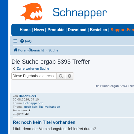
Home
|
News
|
Produkte
|
Download
|
Bestellen
|
Support-Fo
FAQ
Foren-Übersicht
Suche
Die Suche ergab 5393 Treffer
Zur erweiterten Suche
Suche
Erweiterte Suche
Die Suche ergab 5393 Tref
von
Robert Beer
06.08.2026, 07:10
Forum:
SchnapperPro
Thema:
noch kein Titel vorhanden
Antworten:
2
Zugriffe:
30
Re: noch kein Titel vorhanden
Läuft denn der Verbindungstest fehlerfrei durch?