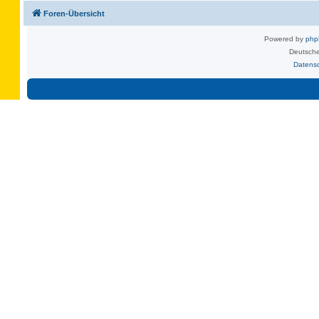
Foren-Übersicht
Powered by
ph
Deutsche
Datens