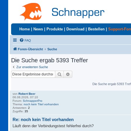
Home
|
News
|
Produkte
|
Download
|
Bestellen
|
Support-Fo
FAQ
Foren-Übersicht
Suche
Die Suche ergab 5393 Treffer
Zur erweiterten Suche
Suche
Erweiterte Suche
Die Suche ergab 5393 Tref
von
Robert Beer
06.08.2026, 07:10
Forum:
SchnapperPro
Thema:
noch kein Titel vorhanden
Antworten:
2
Zugriffe:
35
Re: noch kein Titel vorhanden
Läuft denn der Verbindungstest fehlerfrei durch?