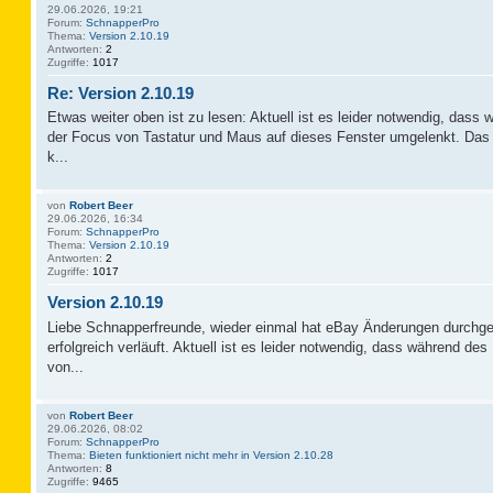
29.06.2026, 19:21
Forum:
SchnapperPro
Thema:
Version 2.10.19
Antworten:
2
Zugriffe:
1017
Re: Version 2.10.19
Etwas weiter oben ist zu lesen: Aktuell ist es leider notwendig, das
der Focus von Tastatur und Maus auf dieses Fenster umgelenkt. Das 
k...
von
Robert Beer
29.06.2026, 16:34
Forum:
SchnapperPro
Thema:
Version 2.10.19
Antworten:
2
Zugriffe:
1017
Version 2.10.19
Liebe Schnapperfreunde, wieder einmal hat eBay Änderungen durchge
erfolgreich verläuft. Aktuell ist es leider notwendig, dass während d
von...
von
Robert Beer
29.06.2026, 08:02
Forum:
SchnapperPro
Thema:
Bieten funktioniert nicht mehr in Version 2.10.28
Antworten:
8
Zugriffe:
9465