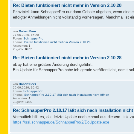
Re: Bieten funktioniert nicht mehr in Version 2.10.28
Prinzipiell kann SchnapperPro nur dann Gebote abgeben, wenn eine erf
erfolgter Anmeldungen nicht vollständig vorhersagen. Manchmal ist
von
Robert Beer
27.06.2026, 15:20
Forum:
SchnapperPro
Thema:
Bieten funktioniert nicht mehr in Version 2.10.28
Antworten:
8
Zugriffe:
9465
Re: Bieten funktioniert nicht mehr in Version 2.10.28
eBay hat eine größere Änderung durchgeführt.
Ein Update für SchnapperPro habe ich gerade veröffentlicht, damit sol
von
Robert Beer
26.06.2026, 16:42
Forum:
SchnapperPro
Thema:
SchnapperPro 2.10.17 läßt sich nach Installation nicht öffnen
Antworten:
1
Zugriffe:
1030
Re: SchnapperPro 2.10.17 läßt sich nach Installation nicht
Vermutlich hilft es, das letzte Update noch einmal aus diesem Link zu 
https://ssl.schnapper.de/SchnapperPro/2/DoUpdate.exe