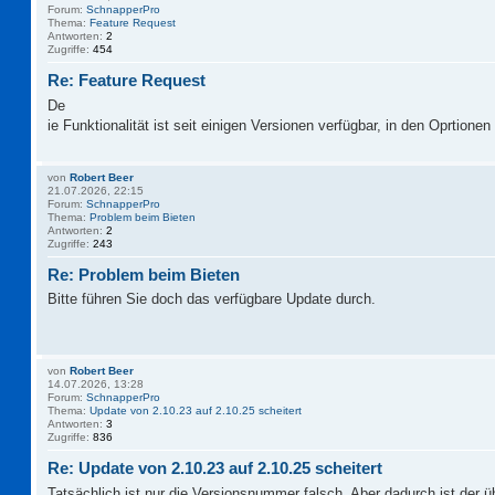
Forum:
SchnapperPro
Thema:
Feature Request
Antworten:
2
Zugriffe:
454
Re: Feature Request
De
ie Funktionalität ist seit einigen Versionen verfügbar, in den Oprtionen 
von
Robert Beer
21.07.2026, 22:15
Forum:
SchnapperPro
Thema:
Problem beim Bieten
Antworten:
2
Zugriffe:
243
Re: Problem beim Bieten
Bitte führen Sie doch das verfügbare Update durch.
von
Robert Beer
14.07.2026, 13:28
Forum:
SchnapperPro
Thema:
Update von 2.10.23 auf 2.10.25 scheitert
Antworten:
3
Zugriffe:
836
Re: Update von 2.10.23 auf 2.10.25 scheitert
Tatsächlich ist nur die Versionsnummer falsch. Aber dadurch ist der 