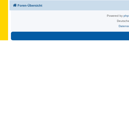
Foren-Übersicht
Powered by
ph
Deutsche
Datens