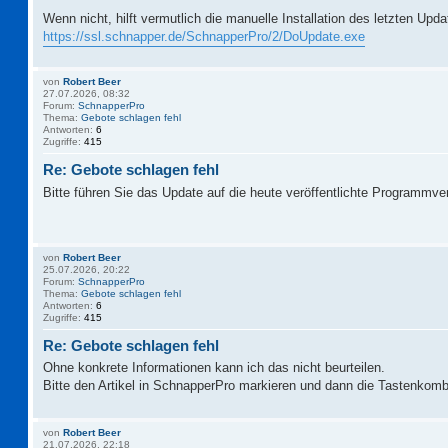
Wenn nicht, hilft vermutlich die manuelle Installation des letzten Upd
https://ssl.schnapper.de/SchnapperPro/2/DoUpdate.exe
von
Robert Beer
27.07.2026, 08:32
Forum:
SchnapperPro
Thema:
Gebote schlagen fehl
Antworten:
6
Zugriffe:
415
Re: Gebote schlagen fehl
Bitte führen Sie das Update auf die heute veröffentlichte Programmve
von
Robert Beer
25.07.2026, 20:22
Forum:
SchnapperPro
Thema:
Gebote schlagen fehl
Antworten:
6
Zugriffe:
415
Re: Gebote schlagen fehl
Ohne konkrete Informationen kann ich das nicht beurteilen.
Bitte den Artikel in SchnapperPro markieren und dann die Tastenkomb
von
Robert Beer
21.07.2026, 22:18