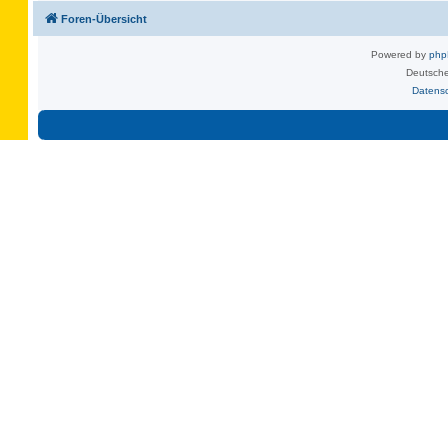
Foren-Übersicht
Powered by
ph
Deutsche
Datens