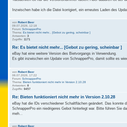
Inzwischen habe ich die Datei korrigiert, ein erneutes Laden des Updat
von
Robert Beer
09.07.2026, 12:18
Forum:
SchnapperPro
Thema:
Es bietet nicht mehr... [Gebot zu gering, scheinbar ]
Antworten:
3
Zugriffe:
1171
Re: Es bietet nicht mehr... [Gebot zu gering, scheinbar ]
eBay hat eine weitere Version des Bietvorgangs in Verwendung.
Es gibt inzwischen ein Update von SchnapperPro, damit sollte es wie
von
Robert Beer
06.07.2026, 17:22
Forum:
SchnapperPro
Thema:
Bieten funktioniert nicht mehr in Version 2.10.28
Antworten:
8
Zugriffe:
9457
Re: Bieten funktioniert nicht mehr in Version 2.10.28
eBay hat die IDs verschiedener Schaltflächen geändert. Das konnte 
SchnapperPro ein niedrigeres Gebot hinterlegt war. Bitte führen Sie 
meh...
von
Robert Beer