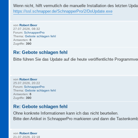
Wenn nicht, hilft vermutlich die manuelle Installation des letzten Upd
https://ssl.schnapper.de/SchnapperPro/2/DoUpdate.exe
von
Robert Beer
27.07.2026, 08:32
Forum:
SchnapperPro
Thema:
Gebote schlagen fehl
Antworten:
6
Zugriffe:
390
Re: Gebote schlagen fehl
Bitte führen Sie das Update auf die heute veröffentlichte Programmve
von
Robert Beer
25.07.2026, 20:22
Forum:
SchnapperPro
Thema:
Gebote schlagen fehl
Antworten:
6
Zugriffe:
390
Re: Gebote schlagen fehl
Ohne konkrete Informationen kann ich das nicht beurteilen.
Bitte den Artikel in SchnapperPro markieren und dann die Tastenkomb
von
Robert Beer
21.07.2026, 22:18