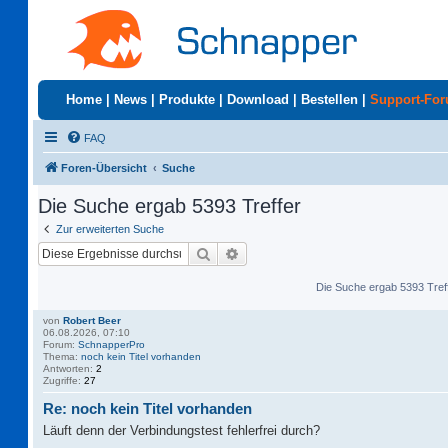
Home
|
News
|
Produkte
|
Download
|
Bestellen
|
Support-Fo
FAQ
Foren-Übersicht
Suche
Die Suche ergab 5393 Treffer
Zur erweiterten Suche
Suche
Erweiterte Suche
Die Suche ergab 5393 Tref
von
Robert Beer
06.08.2026, 07:10
Forum:
SchnapperPro
Thema:
noch kein Titel vorhanden
Antworten:
2
Zugriffe:
27
Re: noch kein Titel vorhanden
Läuft denn der Verbindungstest fehlerfrei durch?