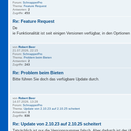
Forum:
SchnapperPro
Thema:
Feature Request
Antworten:
2
Zugriffe:
453
Re: Feature Request
De
ie Funktionalität ist seit einigen Versionen verfügbar, in den Oprtionen 
von
Robert Beer
21.07.2026, 22:15
Forum:
SchnapperPro
Thema:
Problem beim Bieten
Antworten:
2
Zugriffe:
243
Re: Problem beim Bieten
Bitte führen Sie doch das verfügbare Update durch.
von
Robert Beer
14.07.2026, 13:28
Forum:
SchnapperPro
Thema:
Update von 2.10.23 auf 2.10.25 scheitert
Antworten:
3
Zugriffe:
836
Re: Update von 2.10.23 auf 2.10.25 scheitert
Tatsächlich ist nur die Versionsnummer falsch. Aber dadurch ist der 