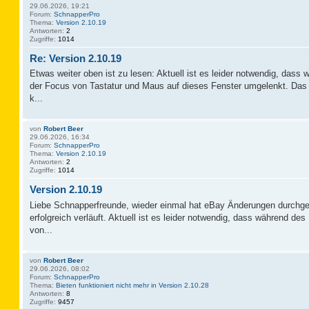
29.06.2026, 19:21
Forum:
SchnapperPro
Thema:
Version 2.10.19
Antworten:
2
Zugriffe:
1014
Re: Version 2.10.19
Etwas weiter oben ist zu lesen: Aktuell ist es leider notwendig, das
der Focus von Tastatur und Maus auf dieses Fenster umgelenkt. Das 
k...
von
Robert Beer
29.06.2026, 16:34
Forum:
SchnapperPro
Thema:
Version 2.10.19
Antworten:
2
Zugriffe:
1014
Version 2.10.19
Liebe Schnapperfreunde, wieder einmal hat eBay Änderungen durchge
erfolgreich verläuft. Aktuell ist es leider notwendig, dass während d
von...
von
Robert Beer
29.06.2026, 08:02
Forum:
SchnapperPro
Thema:
Bieten funktioniert nicht mehr in Version 2.10.28
Antworten:
8
Zugriffe:
9457