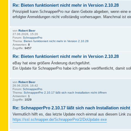
Re: Bieten funktioniert nicht mehr in Version 2.10.28
Prinzipiell kann SchnapperPro nur dann Gebote abgeben, wenn eine erf
erfolgter Anmeldungen nicht vollständig vorhersagen. Manchmal ist
von
Robert Beer
27.06.2026, 15:20
Forum:
SchnapperPro
Thema:
Bieten funktioniert nicht mehr in Version 2.10.28
Antworten:
8
Zugriffe:
9457
Re: Bieten funktioniert nicht mehr in Version 2.10.28
eBay hat eine größere Änderung durchgeführt.
Ein Update für SchnapperPro habe ich gerade veröffentlicht, damit sol
von
Robert Beer
26.06.2026, 16:42
Forum:
SchnapperPro
Thema:
SchnapperPro 2.10.17 läßt sich nach Installation nicht öffnen
Antworten:
1
Zugriffe:
1029
Re: SchnapperPro 2.10.17 läßt sich nach Installation nicht
Vermutlich hilft es, das letzte Update noch einmal aus diesem Link zu 
https://ssl.schnapper.de/SchnapperPro/2/DoUpdate.exe