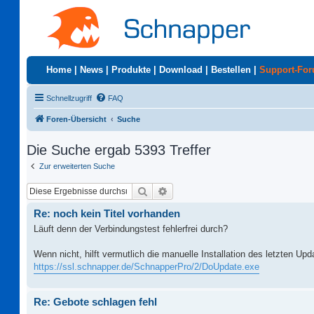
Home
|
News
|
Produkte
|
Download
|
Bestellen
|
Support-Fo
Schnellzugriff
FAQ
Foren-Übersicht
Suche
Die Suche ergab 5393 Treffer
Zur erweiterten Suche
Suche
Erweiterte Suche
Re: noch kein Titel vorhanden
Läuft denn der Verbindungstest fehlerfrei durch?
Wenn nicht, hilft vermutlich die manuelle Installation des letzten Up
https://ssl.schnapper.de/SchnapperPro/2/DoUpdate.exe
Re: Gebote schlagen fehl