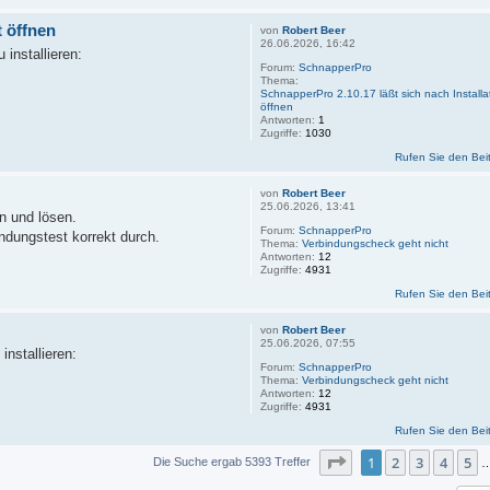
t öffnen
von
Robert Beer
26.06.2026, 16:42
 installieren:
Forum:
SchnapperPro
Thema:
SchnapperPro 2.10.17 läßt sich nach Installat
öffnen
Antworten:
1
Zugriffe:
1030
Rufen Sie den Bei
von
Robert Beer
25.06.2026, 13:41
n und lösen.
Forum:
SchnapperPro
ndungstest korrekt durch.
Thema:
Verbindungscheck geht nicht
Antworten:
12
Zugriffe:
4931
Rufen Sie den Bei
von
Robert Beer
25.06.2026, 07:55
installieren:
Forum:
SchnapperPro
Thema:
Verbindungscheck geht nicht
Antworten:
12
Zugriffe:
4931
Rufen Sie den Bei
Seite
1
von
360
1
2
3
4
5
Die Suche ergab 5393 Treffer