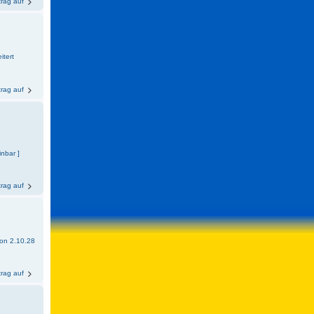
trag auf
itert
trag auf
inbar ]
trag auf
sion 2.10.28
trag auf