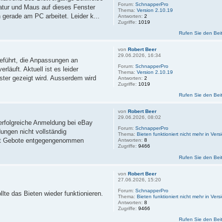
Forum:
SchnapperPro
atur und Maus auf dieses Fenster
Thema:
Version 2.10.19
gerade am PC arbeitet. Leider k...
Antworten:
2
Zugriffe:
1019
Rufen Sie den Bei
von
Robert Beer
29.06.2026, 16:34
eführt, die Anpassungen an
Forum:
SchnapperPro
läuft. Aktuell ist es leider
Thema:
Version 2.10.19
ster gezeigt wird. Ausserdem wird
Antworten:
2
Zugriffe:
1019
Rufen Sie den Bei
von
Robert Beer
29.06.2026, 08:02
erfolgreiche Anmeldung bei eBay
Forum:
SchnapperPro
dungen nicht vollständig
Thema:
Bieten funktioniert nicht mehr in Ver
mit Gebote entgegengenommen
Antworten:
8
Zugriffe:
9466
Rufen Sie den Bei
von
Robert Beer
27.06.2026, 15:20
Forum:
SchnapperPro
lte das Bieten wieder funktionieren.
Thema:
Bieten funktioniert nicht mehr in Ver
Antworten:
8
Zugriffe:
9466
Rufen Sie den Bei