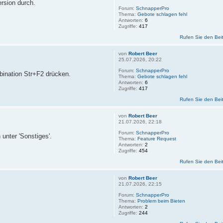
ersion durch.
Forum:
SchnapperPro
Thema:
Gebote schlagen fehl
Antworten:
6
Zugriffe:
417
Rufen Sie den Bei
von
Robert Beer
25.07.2026, 20:22
Forum:
SchnapperPro
bination Str+F2 drücken.
Thema:
Gebote schlagen fehl
Antworten:
6
Zugriffe:
417
Rufen Sie den Bei
von
Robert Beer
21.07.2026, 22:18
Forum:
SchnapperPro
 unter 'Sonstiges'.
Thema:
Feature Request
Antworten:
2
Zugriffe:
454
Rufen Sie den Bei
von
Robert Beer
21.07.2026, 22:15
Forum:
SchnapperPro
Thema:
Problem beim Bieten
Antworten:
2
Zugriffe:
244