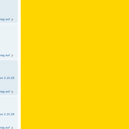
trag auf
trag auf
sion 2.10.28
trag auf
sion 2.10.28
trag auf