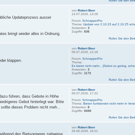
Rufen Sie den Bei
von
Robert Beer
14.07.2026, 13:28
 übliche Updateprozess ausser
Forum:
SchnapperPro
Thema:
Update von 2.10.23 auf 2.10.25 sche
Antworten:
3
Zugriffe:
836
tes bringt wieder alles in Ordnung.
Rufen Sie den Bei
von
Robert Beer
09.07.2026, 12:18
Forum:
SchnapperPro
eder klappen.
Thema:
Es bietet nicht mehr... [Gebot zu gering, sche
Antworten:
3
Zugriffe:
1173
Rufen Sie den Bei
von
Robert Beer
06.07.2026, 17:22
 dazu führen, dass Gebote in Höhe
Forum:
SchnapperPro
drigeres Gebot hinterlegt war. Bitte
Thema:
Bieten funktioniert nicht mehr in Ver
sollte dieses Problem nicht meh...
Antworten:
8
Zugriffe:
9466
Rufen Sie den Bei
von
Robert Beer
29.06.2026, 19:21
s während des Bietvorgangs zeitweise