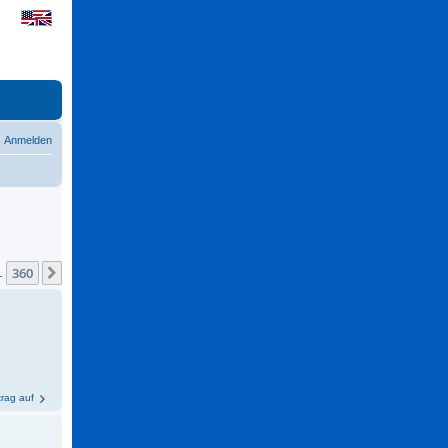
Anmelden
360
Nächste
…
trag auf