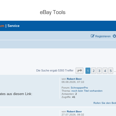
rum
|
Service
Registrieren
Seite
1
von
360
1
2
3
4
5
Die Suche ergab 5393 Treffer
von
Robert Beer
06.08.2026, 07:10
Forum:
SchnapperPro
Thema:
noch kein Titel vorhanden
dates aus diesem Link:
Antworten:
2
Zugriffe:
41
Rufen Sie den Bei
von
Robert Beer
27.07.2026, 08:32