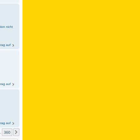
ion nicht
trag auf
trag auf
trag auf
360
Nächste
…