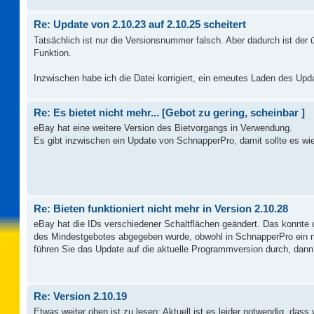
Re: Update von 2.10.23 auf 2.10.25 scheitert
Tatsächlich ist nur die Versionsnummer falsch. Aber dadurch ist der
Funktion.
Inzwischen habe ich die Datei korrigiert, ein erneutes Laden des Upda
Re: Es bietet nicht mehr... [Gebot zu gering, scheinbar ]
eBay hat eine weitere Version des Bietvorgangs in Verwendung.
Es gibt inzwischen ein Update von SchnapperPro, damit sollte es wi
Re: Bieten funktioniert nicht mehr in Version 2.10.28
eBay hat die IDs verschiedener Schaltflächen geändert. Das konnte
des Mindestgebotes abgegeben wurde, obwohl in SchnapperPro ein nie
führen Sie das Update auf die aktuelle Programmversion durch, dann 
Re: Version 2.10.19
Etwas weiter oben ist zu lesen: Aktuell ist es leider notwendig, das