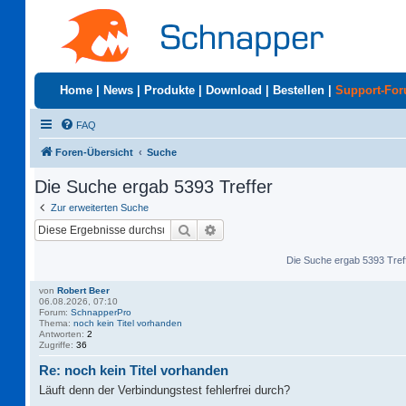
Home
|
News
|
Produkte
|
Download
|
Bestellen
|
Support-Fo
FAQ
Foren-Übersicht
Suche
Die Suche ergab 5393 Treffer
Zur erweiterten Suche
Suche
Erweiterte Suche
Die Suche ergab 5393 Tref
von
Robert Beer
06.08.2026, 07:10
Forum:
SchnapperPro
Thema:
noch kein Titel vorhanden
Antworten:
2
Zugriffe:
36
Re: noch kein Titel vorhanden
Läuft denn der Verbindungstest fehlerfrei durch?