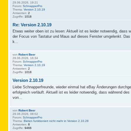
29.06.2026, 19:21
Forum:
SchnapperPro
Thema:
Version 2.10.19
Antworten:
2
Zugriffe:
1018
Re: Version 2.10.19
Etwas weiter oben ist zu lesen: Aktuell ist es leider notwendig, das
der Focus von Tastatur und Maus auf dieses Fenster umgelenkt. Das 
k...
von
Robert Beer
29.06.2026, 16:34
Forum:
SchnapperPro
Thema:
Version 2.10.19
Antworten:
2
Zugriffe:
1018
Version 2.10.19
Liebe Schnapperfreunde, wieder einmal hat eBay Änderungen durchge
erfolgreich verläuft. Aktuell ist es leider notwendig, dass während d
von...
von
Robert Beer
29.06.2026, 08:02
Forum:
SchnapperPro
Thema:
Bieten funktioniert nicht mehr in Version 2.10.28
Antworten:
8
Zugriffe:
9466