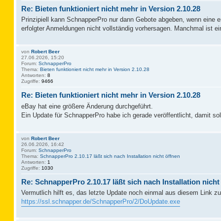
Re: Bieten funktioniert nicht mehr in Version 2.10.28
Prinzipiell kann SchnapperPro nur dann Gebote abgeben, wenn eine erf
erfolgter Anmeldungen nicht vollständig vorhersagen. Manchmal ist
von
Robert Beer
27.06.2026, 15:20
Forum:
SchnapperPro
Thema:
Bieten funktioniert nicht mehr in Version 2.10.28
Antworten:
8
Zugriffe:
9466
Re: Bieten funktioniert nicht mehr in Version 2.10.28
eBay hat eine größere Änderung durchgeführt.
Ein Update für SchnapperPro habe ich gerade veröffentlicht, damit sol
von
Robert Beer
26.06.2026, 16:42
Forum:
SchnapperPro
Thema:
SchnapperPro 2.10.17 läßt sich nach Installation nicht öffnen
Antworten:
1
Zugriffe:
1030
Re: SchnapperPro 2.10.17 läßt sich nach Installation nicht
Vermutlich hilft es, das letzte Update noch einmal aus diesem Link zu 
https://ssl.schnapper.de/SchnapperPro/2/DoUpdate.exe