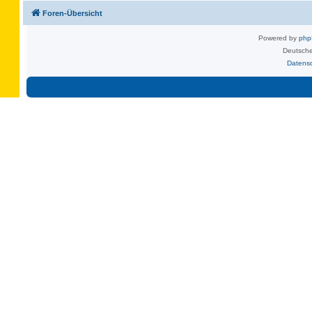
Foren-Übersicht
Powered by
ph
Deutsche
Datens