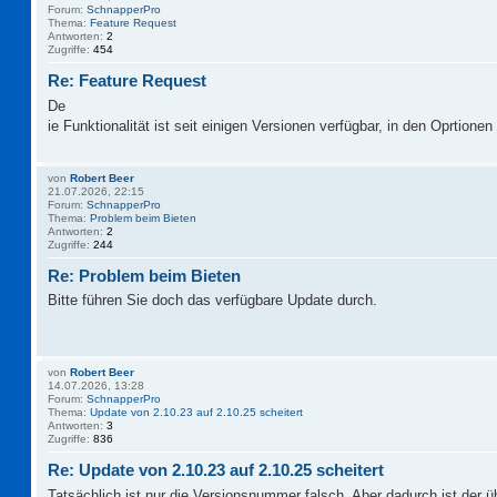
Forum:
SchnapperPro
Thema:
Feature Request
Antworten:
2
Zugriffe:
454
Re: Feature Request
De
ie Funktionalität ist seit einigen Versionen verfügbar, in den Oprtionen 
von
Robert Beer
21.07.2026, 22:15
Forum:
SchnapperPro
Thema:
Problem beim Bieten
Antworten:
2
Zugriffe:
244
Re: Problem beim Bieten
Bitte führen Sie doch das verfügbare Update durch.
von
Robert Beer
14.07.2026, 13:28
Forum:
SchnapperPro
Thema:
Update von 2.10.23 auf 2.10.25 scheitert
Antworten:
3
Zugriffe:
836
Re: Update von 2.10.23 auf 2.10.25 scheitert
Tatsächlich ist nur die Versionsnummer falsch. Aber dadurch ist der 