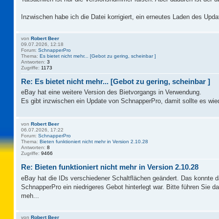
Inzwischen habe ich die Datei korrigiert, ein erneutes Laden des Updat
von
Robert Beer
09.07.2026, 12:18
Forum:
SchnapperPro
Thema:
Es bietet nicht mehr... [Gebot zu gering, scheinbar ]
Antworten:
3
Zugriffe:
1173
Re: Es bietet nicht mehr... [Gebot zu gering, scheinbar ]
eBay hat eine weitere Version des Bietvorgangs in Verwendung.
Es gibt inzwischen ein Update von SchnapperPro, damit sollte es wie
von
Robert Beer
06.07.2026, 17:22
Forum:
SchnapperPro
Thema:
Bieten funktioniert nicht mehr in Version 2.10.28
Antworten:
8
Zugriffe:
9466
Re: Bieten funktioniert nicht mehr in Version 2.10.28
eBay hat die IDs verschiedener Schaltflächen geändert. Das konnte 
SchnapperPro ein niedrigeres Gebot hinterlegt war. Bitte führen Sie 
meh...
von
Robert Beer