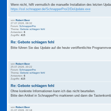
Wenn nicht, hilft vermutlich die manuelle Installation des letzten Upd
https://ssl.schnapper.de/SchnapperPro/2/DoUpdate.exe
von
Robert Beer
27.07.2026, 08:32
Forum:
SchnapperPro
Thema:
Gebote schlagen fehl
Antworten:
6
Zugriffe:
415
Re: Gebote schlagen fehl
Bitte führen Sie das Update auf die heute veröffentlichte Programmve
von
Robert Beer
25.07.2026, 20:22
Forum:
SchnapperPro
Thema:
Gebote schlagen fehl
Antworten:
6
Zugriffe:
415
Re: Gebote schlagen fehl
Ohne konkrete Informationen kann ich das nicht beurteilen.
Bitte den Artikel in SchnapperPro markieren und dann die Tastenkomb
von
Robert Beer
21.07.2026, 22:18