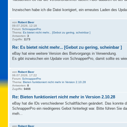
Inzwischen habe ich die Datei korrigiert, ein erneutes Laden des Updat
von
Robert Beer
09.07.2026, 12:18
Forum:
SchnapperPro
Thema:
Es bietet nicht mehr... [Gebot zu gering, scheinbar ]
Antworten:
3
Zugriffe:
1173
Re: Es bietet nicht mehr... [Gebot zu gering, scheinbar ]
eBay hat eine weitere Version des Bietvorgangs in Verwendung.
Es gibt inzwischen ein Update von SchnapperPro, damit sollte es wie
von
Robert Beer
06.07.2026, 17:22
Forum:
SchnapperPro
Thema:
Bieten funktioniert nicht mehr in Version 2.10.28
Antworten:
8
Zugriffe:
9466
Re: Bieten funktioniert nicht mehr in Version 2.10.28
eBay hat die IDs verschiedener Schaltflächen geändert. Das konnte 
SchnapperPro ein niedrigeres Gebot hinterlegt war. Bitte führen Sie 
meh...
von
Robert Beer