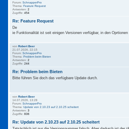
Forum:
SchnapperPro
Thema:
Feature Request
Antworten:
2
Zugriffe:
454
Re: Feature Request
De
ie Funktionalität ist seit einigen Versionen verfügbar, in den Oprtionen 
von
Robert Beer
21.07.2026, 22:15
Forum:
SchnapperPro
Thema:
Problem beim Bieten
Antworten:
2
Zugriffe:
244
Re: Problem beim Bieten
Bitte führen Sie doch das verfügbare Update durch.
von
Robert Beer
14.07.2026, 13:28
Forum:
SchnapperPro
Thema:
Update von 2.10.23 auf 2.10.25 scheitert
Antworten:
3
Zugriffe:
836
Re: Update von 2.10.23 auf 2.10.25 scheitert
Tatsächlich ist nur die Versionsnummer falsch. Aber dadurch ist der 