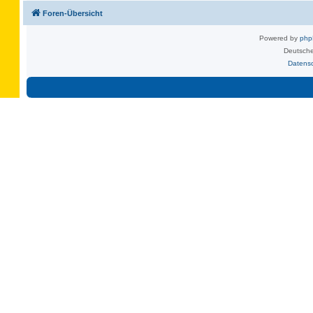
Foren-Übersicht
Powered by
ph
Deutsche
Datens