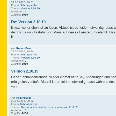
29.06.2026, 19:21
Forum:
SchnapperPro
Thema:
Version 2.10.19
Antworten:
2
Zugriffe:
1019
Re: Version 2.10.19
Etwas weiter oben ist zu lesen: Aktuell ist es leider notwendig, das
der Focus von Tastatur und Maus auf dieses Fenster umgelenkt. Das 
k...
von
Robert Beer
29.06.2026, 16:34
Forum:
SchnapperPro
Thema:
Version 2.10.19
Antworten:
2
Zugriffe:
1019
Version 2.10.19
Liebe Schnapperfreunde, wieder einmal hat eBay Änderungen durchge
erfolgreich verläuft. Aktuell ist es leider notwendig, dass während d
von...
von
Robert Beer
29.06.2026, 08:02
Forum:
SchnapperPro
Thema:
Bieten funktioniert nicht mehr in Version 2.10.28
Antworten:
8
Zugriffe:
9466