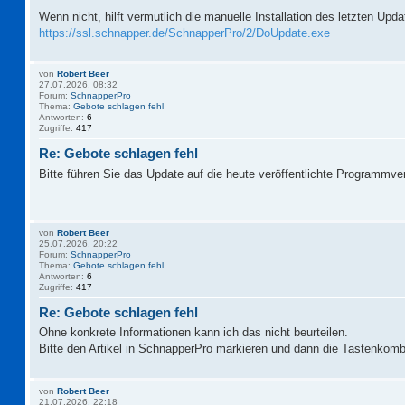
Wenn nicht, hilft vermutlich die manuelle Installation des letzten Upd
https://ssl.schnapper.de/SchnapperPro/2/DoUpdate.exe
von
Robert Beer
27.07.2026, 08:32
Forum:
SchnapperPro
Thema:
Gebote schlagen fehl
Antworten:
6
Zugriffe:
417
Re: Gebote schlagen fehl
Bitte führen Sie das Update auf die heute veröffentlichte Programmve
von
Robert Beer
25.07.2026, 20:22
Forum:
SchnapperPro
Thema:
Gebote schlagen fehl
Antworten:
6
Zugriffe:
417
Re: Gebote schlagen fehl
Ohne konkrete Informationen kann ich das nicht beurteilen.
Bitte den Artikel in SchnapperPro markieren und dann die Tastenkomb
von
Robert Beer
21.07.2026, 22:18