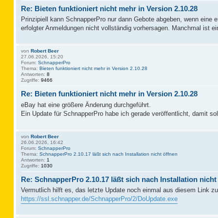
Re: Bieten funktioniert nicht mehr in Version 2.10.28
Prinzipiell kann SchnapperPro nur dann Gebote abgeben, wenn eine erf
erfolgter Anmeldungen nicht vollständig vorhersagen. Manchmal ist
von
Robert Beer
27.06.2026, 15:20
Forum:
SchnapperPro
Thema:
Bieten funktioniert nicht mehr in Version 2.10.28
Antworten:
8
Zugriffe:
9466
Re: Bieten funktioniert nicht mehr in Version 2.10.28
eBay hat eine größere Änderung durchgeführt.
Ein Update für SchnapperPro habe ich gerade veröffentlicht, damit sol
von
Robert Beer
26.06.2026, 16:42
Forum:
SchnapperPro
Thema:
SchnapperPro 2.10.17 läßt sich nach Installation nicht öffnen
Antworten:
1
Zugriffe:
1030
Re: SchnapperPro 2.10.17 läßt sich nach Installation nicht
Vermutlich hilft es, das letzte Update noch einmal aus diesem Link zu 
https://ssl.schnapper.de/SchnapperPro/2/DoUpdate.exe