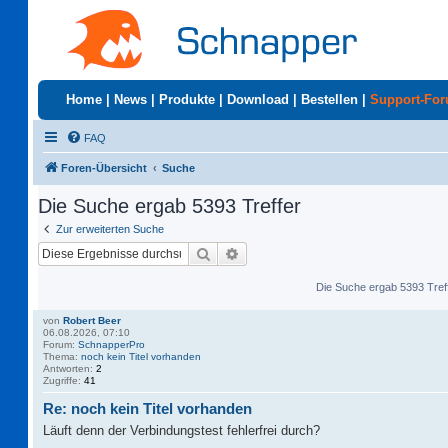
Home
|
News
|
Produkte
|
Download
|
Bestellen
|
Support-Fo
FAQ
Foren-Übersicht
Suche
Die Suche ergab 5393 Treffer
Zur erweiterten Suche
Suche
Erweiterte Suche
Die Suche ergab 5393 Tref
von
Robert Beer
06.08.2026, 07:10
Forum:
SchnapperPro
Thema:
noch kein Titel vorhanden
Antworten:
2
Zugriffe:
41
Re: noch kein Titel vorhanden
Läuft denn der Verbindungstest fehlerfrei durch?