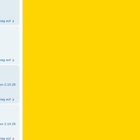
trag auf
trag auf
sion 2.10.28
trag auf
sion 2.10.28
trag auf