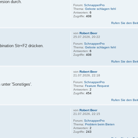
ersion durch.
Forum:
SchnapperPro
Thema:
Gebote schlagen fehl
Antworten:
6
Zugriffe:
408
Rufen Sie den Bei
von
Robert Beer
25.07.2026, 20:22
Forum:
SchnapperPro
bination Str+F2 drücken.
Thema:
Gebote schlagen fehl
Antworten:
6
Zugriffe:
408
Rufen Sie den Bei
von
Robert Beer
21.07.2026, 22:18
Forum:
SchnapperPro
 unter 'Sonstiges'.
Thema:
Feature Request
Antworten:
2
Zugriffe:
454
Rufen Sie den Bei
von
Robert Beer
21.07.2026, 22:15
Forum:
SchnapperPro
Thema:
Problem beim Bieten
Antworten:
2
Zugriffe:
243