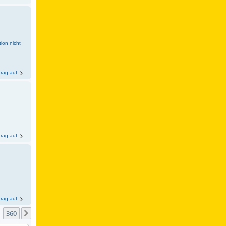
ion nicht
trag auf
trag auf
trag auf
360
Nächste
…