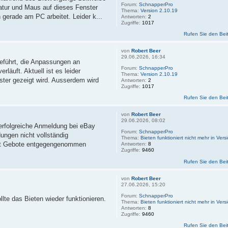
Forum:
SchnapperPro
atur und Maus auf dieses Fenster
Thema:
Version 2.10.19
gerade am PC arbeitet. Leider k...
Antworten:
2
Zugriffe:
1017
Rufen Sie den Bei
von
Robert Beer
29.06.2026, 16:34
eführt, die Anpassungen an
Forum:
SchnapperPro
läuft. Aktuell ist es leider
Thema:
Version 2.10.19
ster gezeigt wird. Ausserdem wird
Antworten:
2
Zugriffe:
1017
Rufen Sie den Bei
von
Robert Beer
29.06.2026, 08:02
erfolgreiche Anmeldung bei eBay
Forum:
SchnapperPro
dungen nicht vollständig
Thema:
Bieten funktioniert nicht mehr in Ver
mit Gebote entgegengenommen
Antworten:
8
Zugriffe:
9460
Rufen Sie den Bei
von
Robert Beer
27.06.2026, 15:20
Forum:
SchnapperPro
lte das Bieten wieder funktionieren.
Thema:
Bieten funktioniert nicht mehr in Ver
Antworten:
8
Zugriffe:
9460
Rufen Sie den Bei