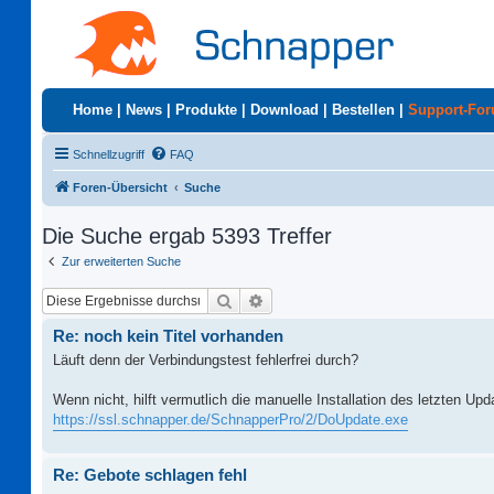
Home
|
News
|
Produkte
|
Download
|
Bestellen
|
Support-Fo
Schnellzugriff
FAQ
Foren-Übersicht
Suche
Die Suche ergab 5393 Treffer
Zur erweiterten Suche
Suche
Erweiterte Suche
Re: noch kein Titel vorhanden
Läuft denn der Verbindungstest fehlerfrei durch?
Wenn nicht, hilft vermutlich die manuelle Installation des letzten Up
https://ssl.schnapper.de/SchnapperPro/2/DoUpdate.exe
Re: Gebote schlagen fehl