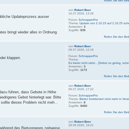
Rufen Sie den Bei
von
Robert Beer
14.07.2026, 13:28
 übliche Updateprozess ausser
Forum:
SchnapperPro
Thema:
Update von 2.10.23 auf 2.10.25 sche
Antworten:
3
Zugriffe:
836
tes bringt wieder alles in Ordnung.
Rufen Sie den Bei
von
Robert Beer
09.07.2026, 12:18
Forum:
SchnapperPro
eder klappen.
Thema:
Es bietet nicht mehr... [Gebot zu gering, sche
Antworten:
3
Zugriffe:
1173
Rufen Sie den Bei
von
Robert Beer
06.07.2026, 17:22
 dazu führen, dass Gebote in Höhe
Forum:
SchnapperPro
drigeres Gebot hinterlegt war. Bitte
Thema:
Bieten funktioniert nicht mehr in Ver
sollte dieses Problem nicht meh...
Antworten:
8
Zugriffe:
9460
Rufen Sie den Bei
von
Robert Beer
29.06.2026, 19:21
s während des Bietvorgangs zeitweise