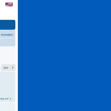
Anmelden
360
Nächste
…
trag auf