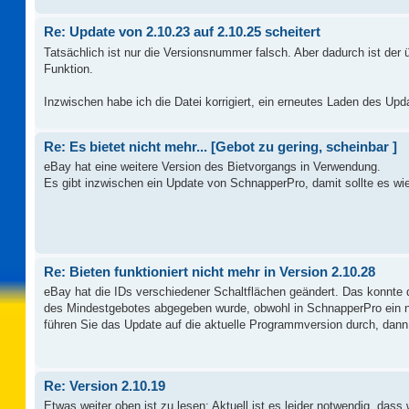
Re: Update von 2.10.23 auf 2.10.25 scheitert
Tatsächlich ist nur die Versionsnummer falsch. Aber dadurch ist der
Funktion.
Inzwischen habe ich die Datei korrigiert, ein erneutes Laden des Upda
Re: Es bietet nicht mehr... [Gebot zu gering, scheinbar ]
eBay hat eine weitere Version des Bietvorgangs in Verwendung.
Es gibt inzwischen ein Update von SchnapperPro, damit sollte es wi
Re: Bieten funktioniert nicht mehr in Version 2.10.28
eBay hat die IDs verschiedener Schaltflächen geändert. Das konnte
des Mindestgebotes abgegeben wurde, obwohl in SchnapperPro ein nie
führen Sie das Update auf die aktuelle Programmversion durch, dann 
Re: Version 2.10.19
Etwas weiter oben ist zu lesen: Aktuell ist es leider notwendig, das