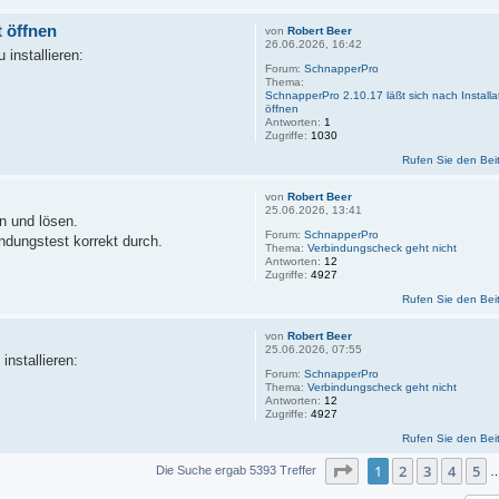
t öffnen
von
Robert Beer
26.06.2026, 16:42
 installieren:
Forum:
SchnapperPro
Thema:
SchnapperPro 2.10.17 läßt sich nach Installat
öffnen
Antworten:
1
Zugriffe:
1030
Rufen Sie den Bei
von
Robert Beer
25.06.2026, 13:41
n und lösen.
Forum:
SchnapperPro
ndungstest korrekt durch.
Thema:
Verbindungscheck geht nicht
Antworten:
12
Zugriffe:
4927
Rufen Sie den Bei
von
Robert Beer
25.06.2026, 07:55
installieren:
Forum:
SchnapperPro
Thema:
Verbindungscheck geht nicht
Antworten:
12
Zugriffe:
4927
Rufen Sie den Bei
Seite
1
von
360
1
2
3
4
5
Die Suche ergab 5393 Treffer