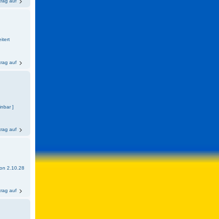
trag auf
itert
trag auf
inbar ]
trag auf
sion 2.10.28
trag auf