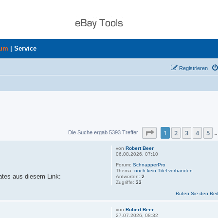
rum
|
Service
Registrieren
Seite
1
von
360
1
2
3
4
5
Die Suche ergab 5393 Treffer
von
Robert Beer
06.08.2026, 07:10
Forum:
SchnapperPro
Thema:
noch kein Titel vorhanden
dates aus diesem Link:
Antworten:
2
Zugriffe:
33
Rufen Sie den Bei
von
Robert Beer
27.07.2026, 08:32